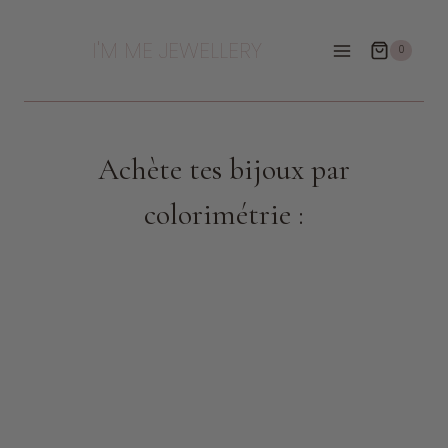
Aller
au
I'M ME JEWELLERY
0
contenu
Achète tes bijoux par
colorimétrie :