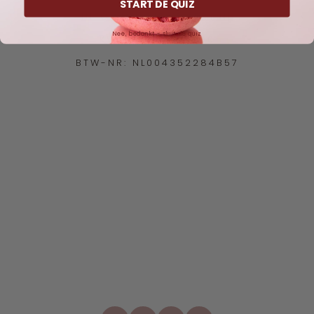
START DE QUIZ
INFO@IMMEJEWELLERY.NL
Nee, bedankt - sluit de quiz
KVK-NR: 87073560
BTW-NR: NL004352284B57