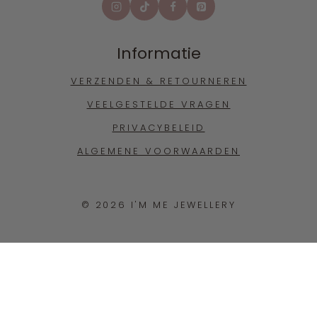
Informatie
VERZENDEN & RETOURNEREN
VEELGESTELDE VRAGEN
PRIVACYBELEID
ALGEMENE VOORWAARDEN
© 2026 I'M ME JEWELLERY
WITHDRAW FROM CONTRACT