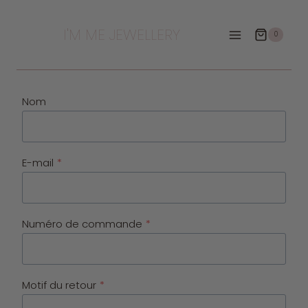
Aller
au
I'M ME JEWELLERY
0
contenu
Nom
E-mail
*
Numéro de commande
*
Motif du retour
*